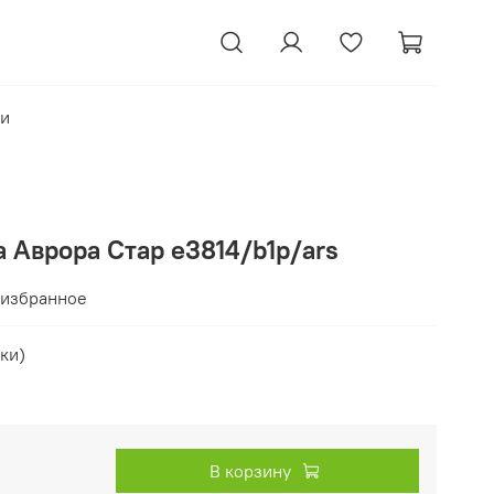
ки
 Аврора Стар e3814/b1p/ars
 избранное
ки)
В корзину