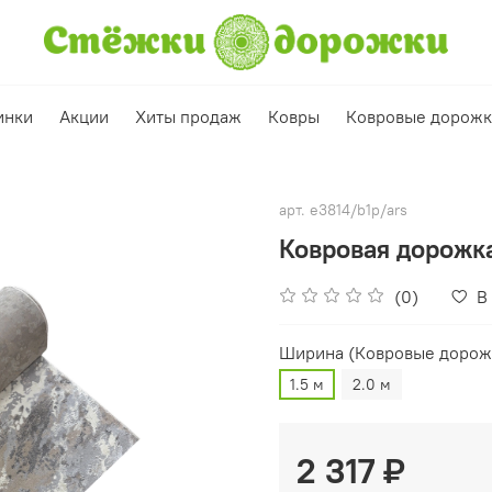
инки
Акции
Хиты продаж
Ковры
Ковровые дорож
арт.
e3814/b1p/ars
Ковровая дорожка
(0)
В
Ширина (Ковровые дорож
1.5 м
2.0 м
2 317 ₽