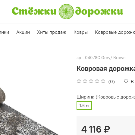
инки
Акции
Хиты продаж
Ковры
Ковровые дорож
арт.
04078C Grey/ Brown
Ковровая дорожк
(0)
В
Ширина (Ковровые дорож
1.6 м
4 116 ₽