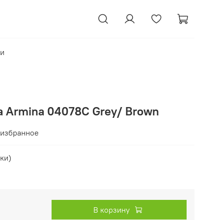
ки
а Armina 04078C Grey/ Brown
 избранное
ки)
В корзину