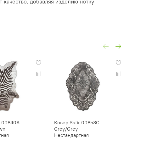
т качество, добавляя изделию нотку
r 00840A
Ковер Safir 00858G
Ко
wn
Grey/Grey
Gr
тная
Нестандартная