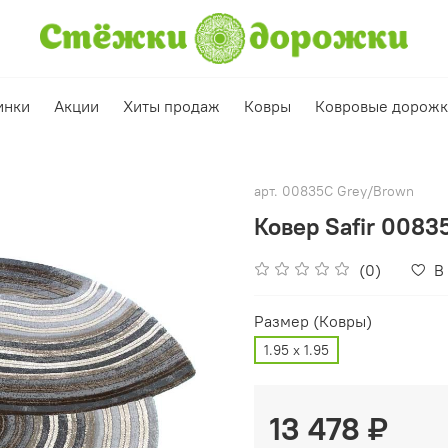
инки
Акции
Хиты продаж
Ковры
Ковровые дорож
арт.
00835C Grey/Brown
Ковер Safir 0083
(0)
В
Размер (Ковры)
1.95 х 1.95
13 478 ₽