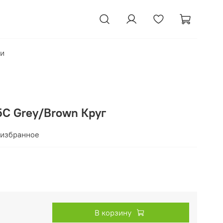
ки
5C Grey/Brown Круг
 избранное
В корзину