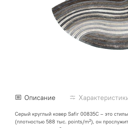
Описание
Характеристик
Серый круглый ковер Safir 00835C – это стил
(плотностью 588 тыс. points/m²), он прослужи