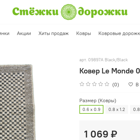
инки
Акции
Хиты продаж
Ковры
Ковровые дорож
арт.
09897A Black/Black
Ковер Le Monde 
(0)
В
Размер (Ковры)
0.6 х 0.9
0.8 х 1.2
0.8
1 069 ₽