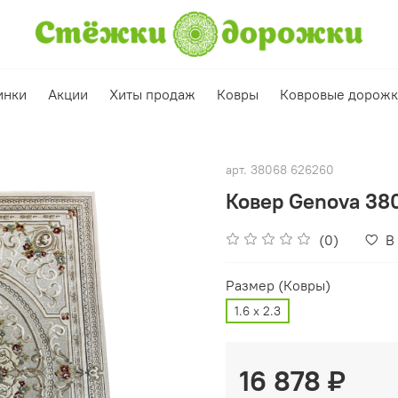
инки
Акции
Хиты продаж
Ковры
Ковровые дорож
арт.
38068 626260
Ковер Genova 38
(0)
В
Размер (Ковры)
1.6 х 2.3
16 878 ₽