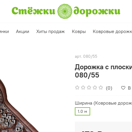
инки
Акции
Хиты продаж
Ковры
Ковровые дорож
арт.
080/55
Дорожка с плоск
080/55
(0)
В
Ширина (Ковровые дорож
1.0 м