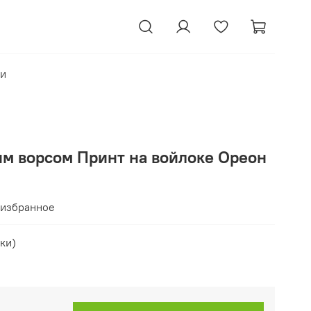
ки
им ворсом Принт на войлоке Ореон
 избранное
ки)